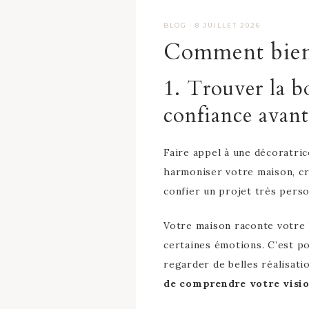
BLOG
·
8 JUILLET 2026
Comment bien c
1. Trouver la b
confiance avant
Faire appel à une décoratric
harmoniser votre maison, c
confier un projet très person
Votre maison raconte votre h
certaines émotions. C’est p
regarder de belles réalisati
de comprendre votre visi