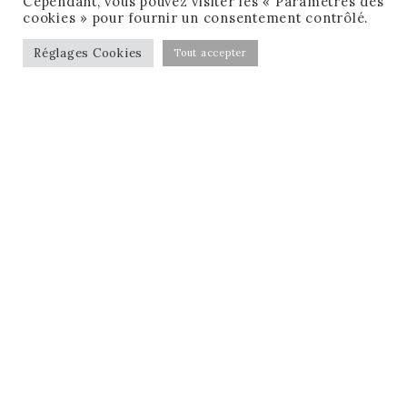
Cependant, vous pouvez visiter les « Paramètres des
cookies » pour fournir un consentement contrôlé.
Réglages Cookies
Tout accepter
CONDITIONS GÉNÉRALES DE VENTE
MENTIONS LÉGALES
MA CHECK-LIST GRATUITE !
RÉSERVER MON APPEL GRATUIT !
FACEBOOK
INSTAGRAM
LINKEDIN
E-MAIL