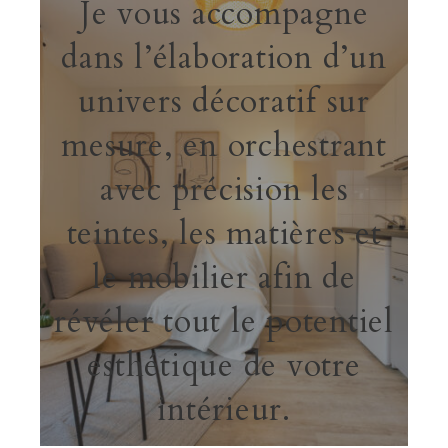
Je vous accompagne
dans l’élaboration d’un
univers décoratif sur
mesure, en orchestrant
avec précision les
teintes, les matières et
le mobilier afin de
révéler tout le potentiel
esthétique de votre
intérieur.