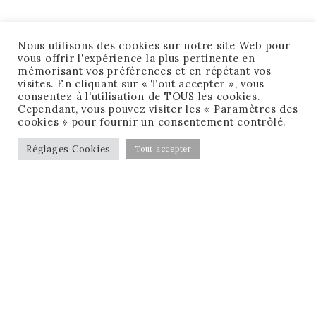
Nous utilisons des cookies sur notre site Web pour
vous offrir l'expérience la plus pertinente en
mémorisant vos préférences et en répétant vos
visites. En cliquant sur « Tout accepter », vous
consentez à l'utilisation de TOUS les cookies.
Cependant, vous pouvez visiter les « Paramètres des
cookies » pour fournir un consentement contrôlé.
Réglages Cookies
Tout accepter
CONDITIONS GÉNÉRALES DE VENTE
MENTIONS LÉGALES
MA CHECK-LIST GRATUITE !
RÉSERVER MON APPEL GRATUIT !