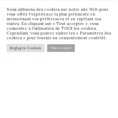
Nous utilisons des cookies sur notre site Web pour
vous offrir l'expérience la plus pertinente en
mémorisant vos préférences et en répétant vos
visites. En cliquant sur « Tout accepter », vous
consentez à l'utilisation de TOUS les cookies.
Cependant, vous pouvez visiter les « Paramètres des
cookies » pour fournir un consentement contrôlé.
Réglages Cookies
Tout accepter
CONDITIONS GÉNÉRALES DE VENTE
MENTIONS LÉGALES
MA CHECK-LIST GRATUITE !
RÉSERVER MON APPEL GRATUIT !