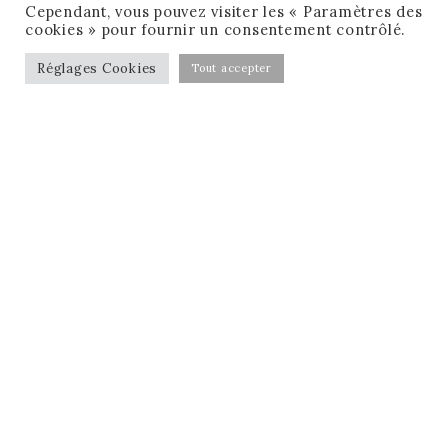
Cependant, vous pouvez visiter les « Paramètres des
cookies » pour fournir un consentement contrôlé.
Réglages Cookies
Tout accepter
CONDITIONS GÉNÉRALES DE VENTE
MENTIONS LÉGALES
MA CHECK-LIST GRATUITE !
RÉSERVER MON APPEL GRATUIT !
FACEBOOK
INSTAGRAM
LINKEDIN
E-MAIL