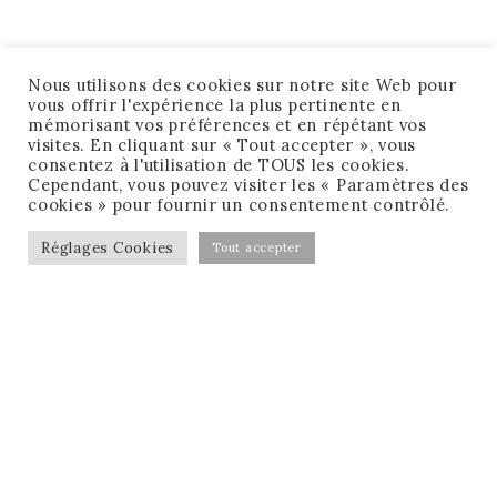
Nous utilisons des cookies sur notre site Web pour
vous offrir l'expérience la plus pertinente en
mémorisant vos préférences et en répétant vos
visites. En cliquant sur « Tout accepter », vous
consentez à l'utilisation de TOUS les cookies.
Cependant, vous pouvez visiter les « Paramètres des
cookies » pour fournir un consentement contrôlé.
Réglages Cookies
Tout accepter
CONDITIONS GÉNÉRALES DE VENTE
MENTIONS LÉGALES
MA CHECK-LIST GRATUITE !
RÉSERVER MON APPEL GRATUIT !