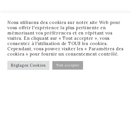
Nous utilisons des cookies sur notre site Web pour
vous offrir l'expérience la plus pertinente en
mémorisant vos préférences et en répétant vos
visites. En cliquant sur « Tout accepter », vous
consentez à l'utilisation de TOUS les cookies.
Cependant, vous pouvez visiter les « Paramètres des
cookies » pour fournir un consentement contrôlé.
Réglages Cookies
Tout accepter
CONDITIONS GÉNÉRALES DE VENTE
MENTIONS LÉGALES
MA CHECK-LIST GRATUITE !
RÉSERVER MON APPEL GRATUIT !