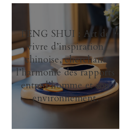
FENG SHUI : Art de
vivre d’inspiration
chinoise, cherchant
l’harmonie des rapports
entre l’homme et son
environnement.