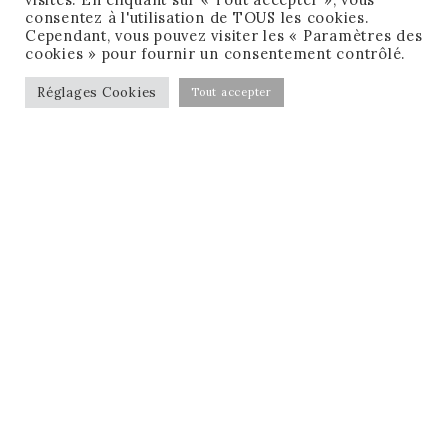
consentez à l'utilisation de TOUS les cookies.
Cependant, vous pouvez visiter les « Paramètres des
cookies » pour fournir un consentement contrôlé.
Réglages Cookies
Tout accepter
CONDITIONS GÉNÉRALES DE VENTE
MENTIONS LÉGALES
MA CHECK-LIST GRATUITE !
RÉSERVER MON APPEL GRATUIT !
FACEBOOK
INSTAGRAM
LINKEDIN